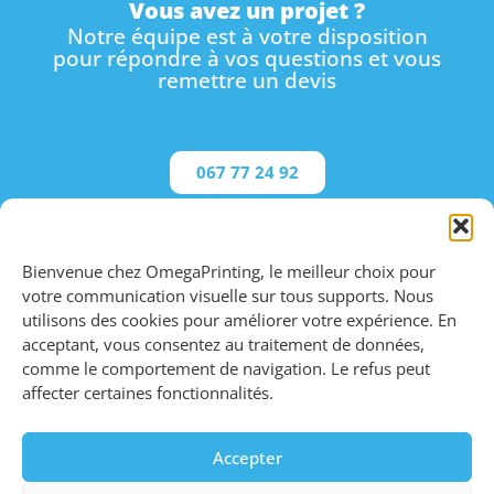
Vous avez un projet ?
Notre équipe est à votre disposition
pour répondre à vos questions et vous
remettre un devis
067 77 24 92
Demandez un devis
Bienvenue chez OmegaPrinting, le meilleur choix pour
votre communication visuelle sur tous supports. Nous
utilisons des cookies pour améliorer votre expérience. En
acceptant, vous consentez au traitement de données,
VOTRE COMMUNICATION VISUELLE SUR TOUS SUPPORTS
comme le comportement de navigation. Le refus peut
affecter certaines fonctionnalités.
info@omegaprinting.be
51, Avenue Robert Schuman - bâtiment D 31
1400 Nivelles
Accepter
Tél : +32 67 77 24 92